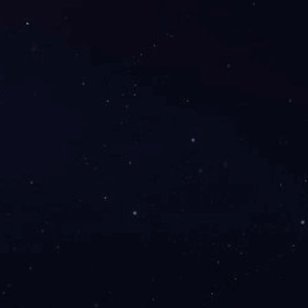
xingkong登录入口
xingkong(中国)官方网站
电话：国际贸易 +86-510-86585222
+86-510-86596235
国内贸易 +86-510-86581273
售后服务 +86-510-86591980
+86-510-86581115
58号