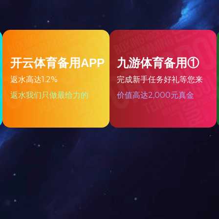
表
先进的软硬件设施及专业人才
江苏佼燕公司具有丰富的设计和制造各类艇、艇架的经验和
能力，我们提供满足各类苛刻海况要求的救生、救助艇。