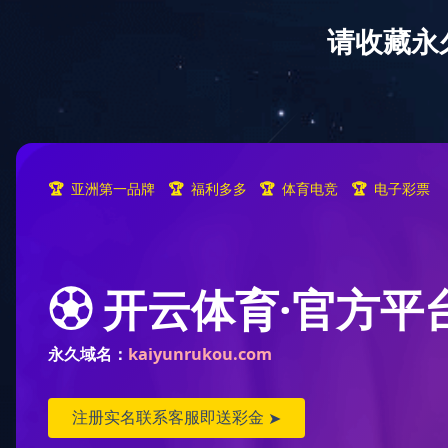
网站首页
江苏佼燕
新