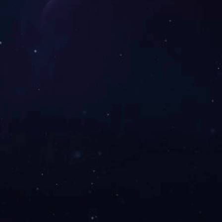
公司认证
阴市，
北靠
东邻张家港
要生产各类
、起重机、
过1200
了解详情
所有 2005-2025：xingkong(中国)官方网站
江阴网络公司
：
江阴联创
苏ICP备081038
苏公网安备 32028102001289号