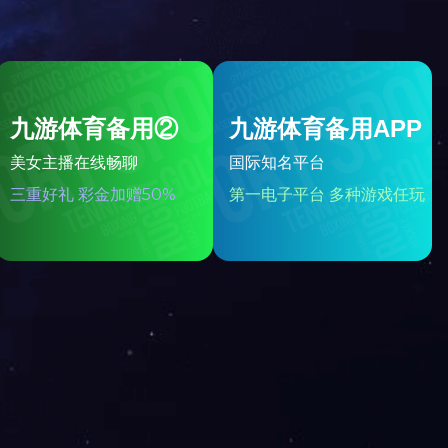
从我们的产品获得安全，更能从我们的服务获得信心
信赖来自于服务，xingkong(中国)官方网站向客户提供快速、
优质的服务、为了保障客户的利益，公司建立了全球服务系
统。